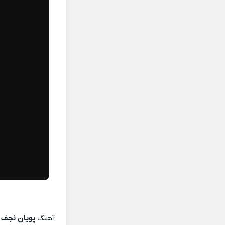
آهنگ
پویان نجف 