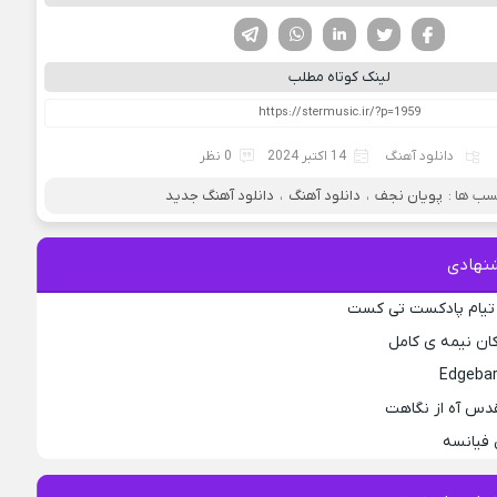
فیسوک
تویتر
لینکدین
واتساپ
تلگرام
لینک کوتاه مطلب
دانلود آهنگ
14 اکتبر 2024
0 نظر
ب ها :
پویان نجف
،
دانلود آهنگ
،
دانلود آهنگ جدید
نهادی
 تیام پادکست تی کست
کان نیمه ی کامل
قدس آه از نگاهت
 فیانسه