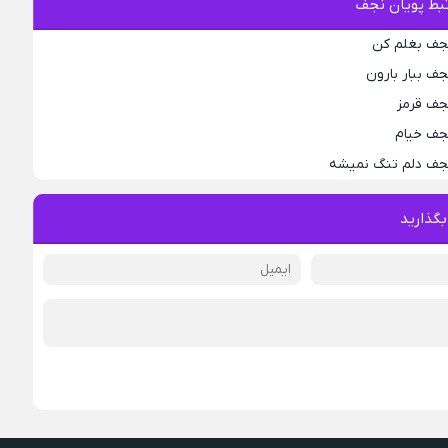
بط پویان نجف
نجف بغلم کن
جف ببار بارون
جف قرمز
نجف خیام
نجف دلم تنگ نمیشه
بگذارید