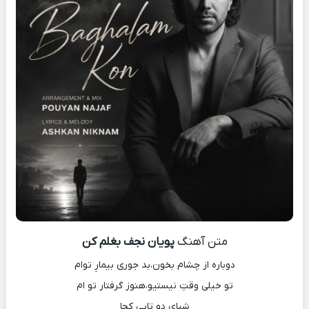
متن آهنگ
پویان نجف بغلم کن
دوباره از چشام بخون،بد جوری بیمارِ توام
تو خیلی وقتِ نیستیو،هنوز گرفتار تو ام
شبای دو تایی کجا