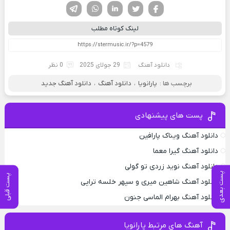
فیسوک
تویتر
لینکدین
واتساپ
تلگرام
لینک کوتاه مطلب
دانلود آهنگ
29 جولای 2025
0 نظر
برچسب ها :
پارانویا
،
دانلود آهنگ
،
دانلود آهنگ جدید
پست های پیشنهادی
دانلود آهنگ ویناک پارافین
دانلود آهنگ گیرا معما
دانلود آهنگ نوید زردی تو گولی
پست بعدی
پست قبلی
دانلود آهنگ شاهین میری و سپهر خلسه تراپی
دانلود آهنگ بهرام الماسی جنون
آهنگ های مرتبط پارانویا