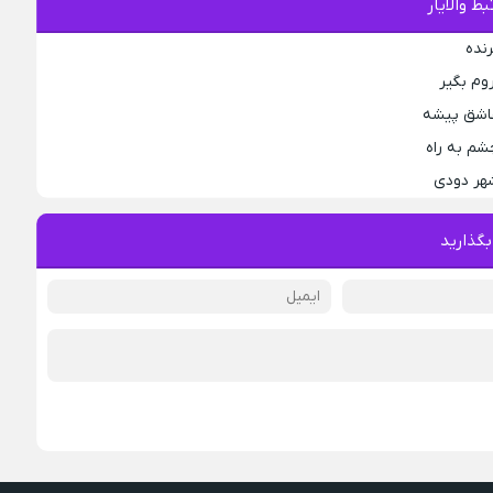
ط والایار
رنده
روم بگیر
 عاشق پیشه
چشم به راه
شهر دودی
بگذارید