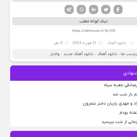
فیسوک
تویتر
لینکدین
واتساپ
تلگرام
لینک کوتاه مطلب
دانلود آهنگ
21 فوریه 2024
0 نظر
رچسب ها :
دانلود آهنگ
،
دانلود آهنگ جدید
،
والایار
نهادی
رصادقی جعبه سیاه
جم باز شب شد
اد و مهدی یاریان دختر شمرون
فته بودم
مانی از شب بپرسید