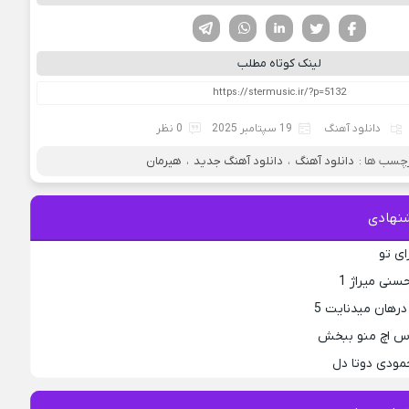
فیسوک
تویتر
لینکدین
واتساپ
تلگرام
لینک کوتاه مطلب
دانلود آهنگ
19 سپتامبر 2025
0 نظر
چسب ها :
دانلود آهنگ
،
دانلود آهنگ جدید
،
هیرمان
نهادی
ای تو
نی میراژ 1
رهان میدنایت 5
 اس اچ منو ببخش
حمودی دوتا دل