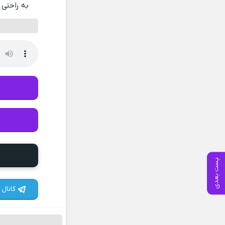
به راحتی 
پست بعدی
کانال 