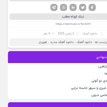
فیسوک
تویتر
لینکدین
واتساپ
تلگرام
لینک کوتاه مطلب
دانلود آهنگ
2 ژوئن 2025
0 نظر
چسب ها :
دانلود آهنگ
،
دانلود آهنگ جدید
،
هوریار
نهادی
ارافین
ا
دی تو گولی
میری و سپهر خلسه تراپی
لماسی جنون