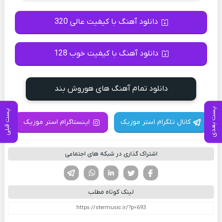
دانلود آهنگ با کیفیت عالی 320
دانلود آهنگ با کیفیت خوب 128
دانلود تمام آهنگ های هوروش بند
پست بعدی
پست قبلی
کانال تلگرام استر موزیک
اینستاگرام استر موزیک
اشتراک گذاری در شبکه های اجتماعی
فیسوک
تویتر
لینکدین
واتساپ
تلگرام
لینک کوتاه مطلب