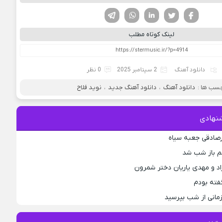
فیسوک
تویتر
لینکدین
واتساپ
تلگرام
لینک کوتاه مطلب
دانلود آهنگ
2 سپتامبر 2025
0 نظر
سب ها :
دانلود آهنگ
،
دانلود آهنگ جدید
،
نوید فلاح
نهادی
رصادقی جعبه سیاه
جم باز شب شد
اد و مهدی یاریان دختر شمرون
فته بودم
مانی از شب بپرسید