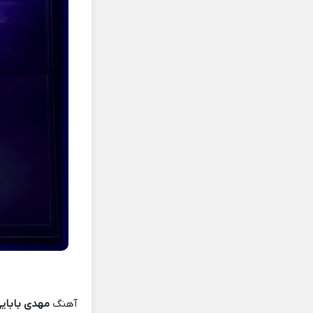
آهنگ
مهدی بابای