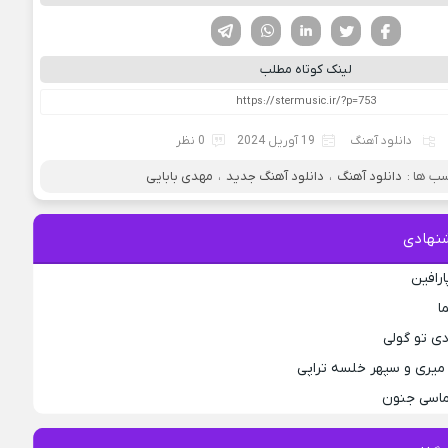
فیسوک
تویتر
لینکدین
واتساپ
تلگرام
لینک کوتاه مطلب
دانلود آهنگ
19 آوریل 2024
0 نظر
ب ها :
دانلود آهنگ
،
دانلود آهنگ جدید
،
مهدی بابایی
نهادی
ارافین
ا
دی تو گولی
میری و سپهر خلسه تراپی
لماسی جنون