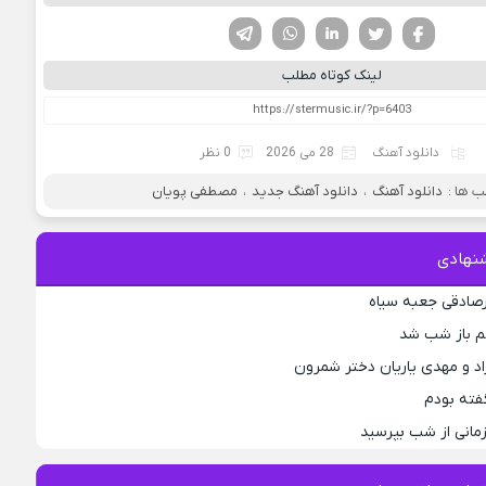
فیسوک
تویتر
لینکدین
واتساپ
تلگرام
لینک کوتاه مطلب
دانلود آهنگ
28 می 2026
0 نظر
 ها :
دانلود آهنگ
،
دانلود آهنگ جدید
،
مصطفی پویان
نهادی
رصادقی جعبه سیاه
جم باز شب شد
اد و مهدی یاریان دختر شمرون
فته بودم
مانی از شب بپرسید