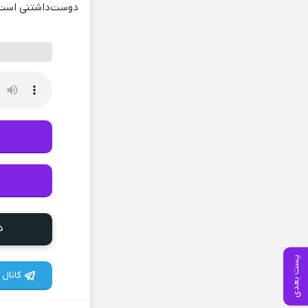
دوست‌داشتنی است ک
د
پست بعدی
کانال 