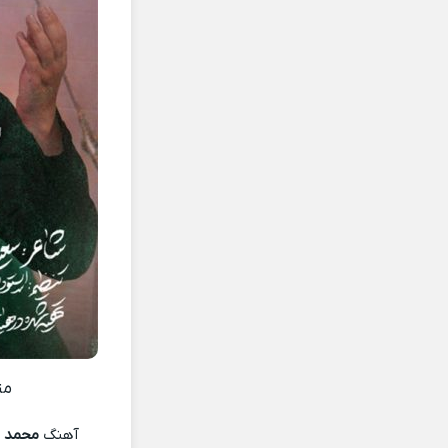
مت
آهنگ
محمد 