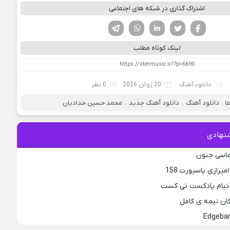
اشتراک گذاری در شبکه های اجتماعی
فیسوک
تویتر
لینکدین
واتساپ
تلگرام
لینک کوتاه مطلب
دانلود آهنگ
20 ژوئن 2026
0 نظر
 :
دانلود آهنگ
،
دانلود آهنگ جدید
،
محمد حسین حدادیان
نهادی
لماسی جنون
یرازی پاسپورت 158
 تیام پادکست تی کست
کان نیمه ی کامل