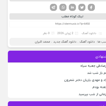
فیسوک
تویتر
لینکدین
واتساپ
تلگرام
لینک کوتاه مطلب
دانلود آهنگ
2 ژوئن 2026
0 نظر
ب ها :
دانلود آهنگ
،
دانلود آهنگ جدید
،
محمد اکبران
نهادی
رصادقی جعبه سیاه
جم باز شب شد
اد و مهدی یاریان دختر شمرون
فته بودم
مانی از شب بپرسید