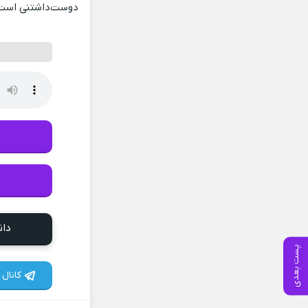
دوست‌داشتنی است ک
دان
پست بعدی
کانال 