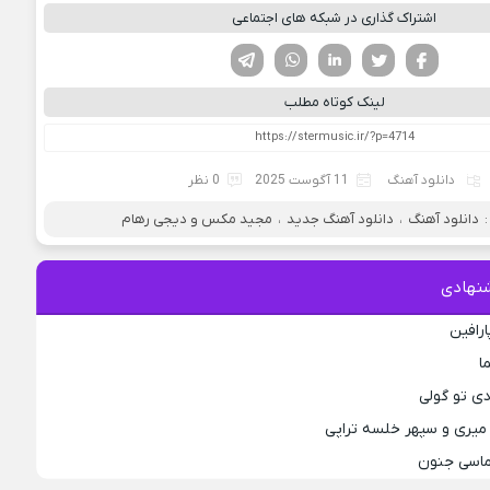
اشتراک گذاری در شبکه های اجتماعی
فیسوک
تویتر
لینکدین
واتساپ
تلگرام
لینک کوتاه مطلب
دانلود آهنگ
11 آگوست 2025
0 نظر
دانلود آهنگ
،
دانلود آهنگ جدید
،
مجید مکس و دیجی رهام
نهادی
ارافین
ا
دی تو گولی
میری و سپهر خلسه تراپی
لماسی جنون