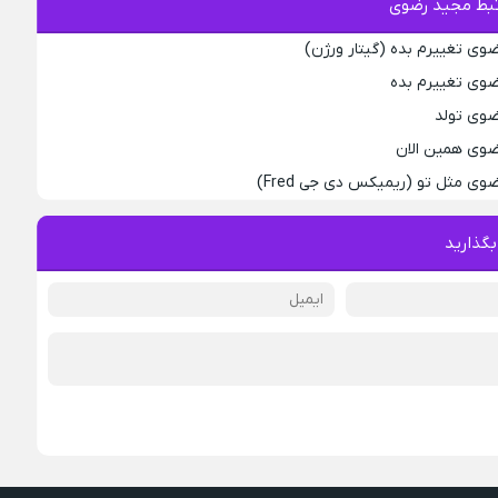
بط مجید رضوی
وی تغییرم بده (گیتار ورژن)
ضوی تغییرم بده
ضوی تولد
ضوی همین الان
وی مثل تو (ریمیکس دی جی Fred)
بگذارید