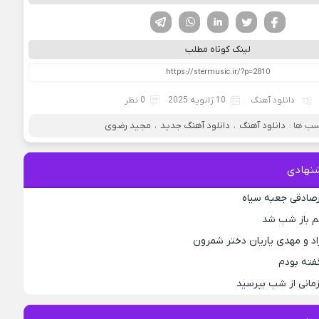
فیسوک
تویتر
لینکدین
واتساپ
تلگرام
لینک کوتاه مطلب
دانلود آهنگ
10 ژانویه 2025
0 نظر
ب ها :
دانلود آهنگ
،
دانلود آهنگ جدید
،
مجید رضوی
نهادی
رصادقی جعبه سیاه
جم باز شب شد
اد و مهدی یاریان دختر شمرون
فته بودم
مانی از شب بپرسید