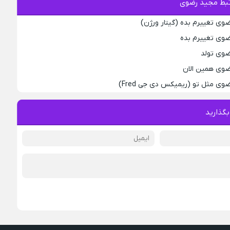
بط مجید رضوی
وی تغییرم بده (گیتار ورژن)
ضوی تغییرم بده
ضوی تولد
ضوی همین الان
وی مثل تو (ریمیکس دی جی Fred)
بگذارید