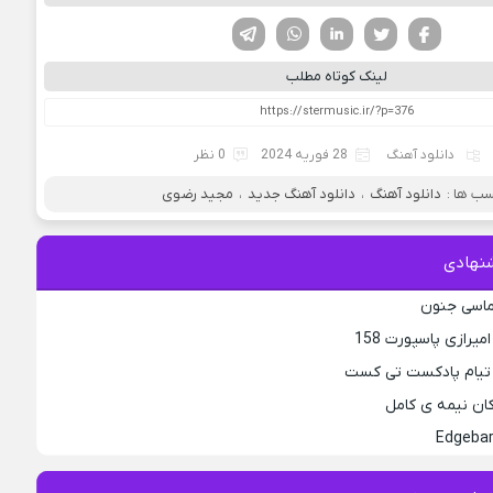
فیسوک
تویتر
لینکدین
واتساپ
تلگرام
لینک کوتاه مطلب
دانلود آهنگ
28 فوریه 2024
0 نظر
ب ها :
دانلود آهنگ
،
دانلود آهنگ جدید
،
مجید رضوی
نهادی
لماسی جنون
یرازی پاسپورت 158
 تیام پادکست تی کست
کان نیمه ی کامل