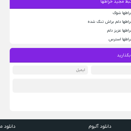
بط مجید خراطها
راطها شوک
راطها دلم براش تنگ شده
اطها عزیز دلم
راطها استرس
بگذارید
دانلود آلبوم
دانلود م