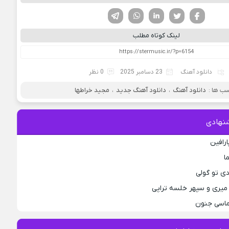
فیسوک
تویتر
لینکدین
واتساپ
تلگرام
لینک کوتاه مطلب
دانلود آهنگ
23 دسامبر 2025
0 نظر
ب ها :
دانلود آهنگ
،
دانلود آهنگ جدید
،
مجید خراطها
نهادی
ارافین
ا
دی تو گولی
میری و سپهر خلسه تراپی
لماسی جنون