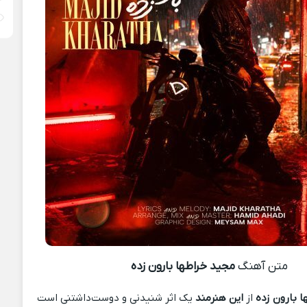
متن آهنگ
مجید خراطها بارون زده
 بارون زده
از
این هنرمند
یک اثر شنیدنی و دوست‌داشتنی است