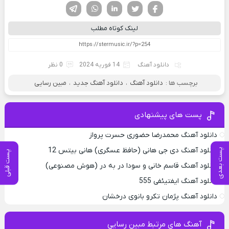
فیسوک
تویتر
لینکدین
واتساپ
تلگرام
لینک کوتاه مطلب
دانلود آهنگ
14 فوریه 2024
0 نظر
برچسب ها :
دانلود آهنگ
،
دانلود آهنگ جدید
،
مبین رسایی
پست های پیشنهادی
دانلود آهنگ محمدرضا حضورى حسرت پرواز
دانلود آهنگ دی جی هانی (حافظ عسگری) هانی بیتس 12
پست بعدی
پست قبلی
دانلود آهنگ قاسم خانی و سودا در به در (هوش مصنوعی)
دانلود آهنگ ایفتیئفی 555
دانلود آهنگ پژمان تکرو بانوی درخشان
آهنگ های مرتبط مبین رسایی