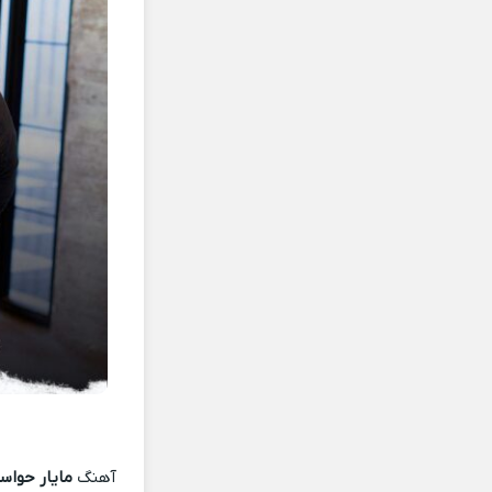
آهنگ
مایار حوا