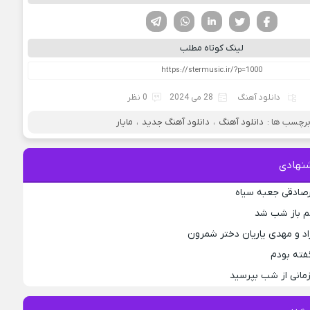
فیسوک
تویتر
لینکدین
واتساپ
تلگرام
لینک کوتاه مطلب
دانلود آهنگ
28 می 2024
0 نظر
رچسب ها :
دانلود آهنگ
،
دانلود آهنگ جدید
،
مایار
نهادی
رصادقی جعبه سیاه
جم باز شب شد
اد و مهدی یاریان دختر شمرون
فته بودم
مانی از شب بپرسید