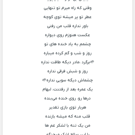
وقتی که راه میرم تو تنهایی
عطر تو پر میشه توی کوچه
باور نداره قلب من رفتی
عکست هنوزم روی دیواره
چشمم به یاد خنده های تو
روز و شب و گم کرده میباره
🌱برگرد ،مادر دیگه طاقت نداره
روز و شبش فرقی نداره
چشماش دیگه سویی نداره🌱
یک عمره بعد از رفتنت، لبهام
درها رو، روی خنده می‌بنده
هربار توی بازی تقدیر
قلب منه که میشه بازنده
من یک تنه با لشکر غم ها
با این سلاح اشک میجنگم