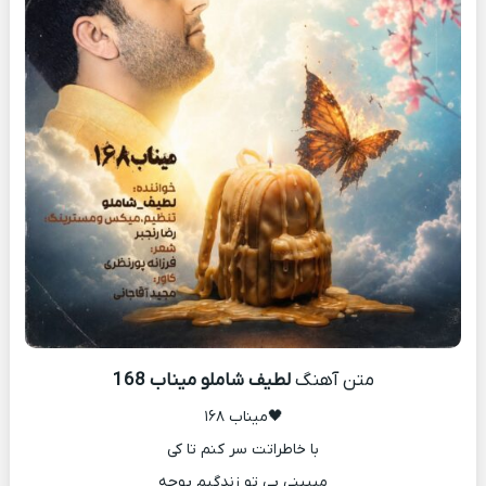
متن آهنگ
لطیف شاملو میناب 168
🖤میناب ۱۶۸
با خاطراتت سر کنم تا کی
میبینی بی تو زندگیم پوچه