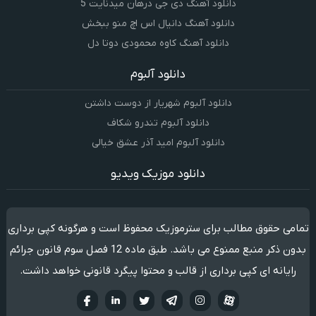
دانلود آهنگ دی جی درهان میدنایت 5
دانلود آهنگ دانیال اس اچ منو ببخش
دانلود آهنگ کاوه محمودی دوتا دل
دانلود آلبوم
دانلود آلبوم شهریار از دوست داشتن
دانلود آلبوم تندرو شکاف
دانلود آلبوم امید آذر عشق خیالی
دانلود موزیک ویدیو
تمامی حقوق مطالب برای سترموزیک محفوظ است و هرگونه کپی برداری
بدون ذکر منبع ممنوع می باشد. طبق ماده 12 فصل سوم قانون جرائم
رایانه ای کپی برداری از قالب و محتوا پیگرد قانونی خواهد داشت.
آپارات
تلگرام
تويتر
اینستاگرام
لینکدین
فيسبو