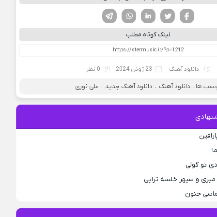
فیسوک
تویتر
لینکدین
واتساپ
تلگرام
لینک کوتاه مطلب
دانلود آهنگ
23 ژوئن 2024
0 نظر
سب ها :
دانلود آهنگ
،
دانلود آهنگ جدید
،
علی نوری
نهادی
ارافین
ا
دی تو گولی
میری و سپهر خلسه تراپی
لماسی جنون