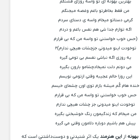
بهترین بهونه ای تو واسه روزای قشنگم
من فقط بخاطرتو باغم وغصه میجنگم
گرمی دستاتو میخام واسه ی دستای سردم
اگه توازم جدا شی هم نفس باغم و دردم
(حس خوب خواستنی تو واسه من که بی قرارم
توخودت اینو میدونی جزچشات هیچی ندارم)۲
یه روزی اگه نباشی نفسم بی تومی گیره
می دونم دلت نمیخادچشامو بارون بگیره
این روزا حالم عجیبه وقتی ازتومی نویسم
خنده هام گُم میشه بازم توی اون چشمای خیسم
حس خوب خواستنی تو واسه من که بی قرارم
توخودت اینو میدونی جز چشات هیچی ندارم
من میخام که زندگیمون رنگ خوشبختی بگیره
پیش هم باشیم دوباره دلامون وقتی می گیره
بهونه
از
این هنرمند
یک اثر شنیدنی و دوست‌داشتنی است که