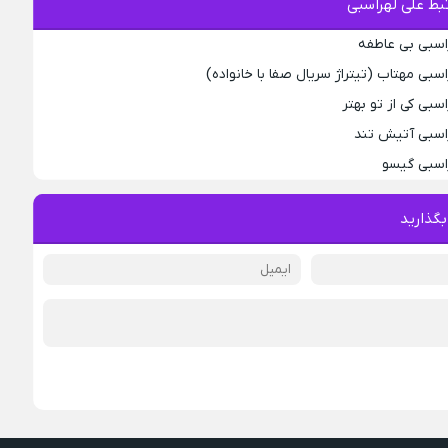
بط علی لهراسبی
اسبی بی عاطفه
سبی مهتاب (تیتراژ سریال صفا با خانواده)
سبی کی از تو ‌بهتر
راسبی آتیش تند
راسبی گیسو
بگذارید