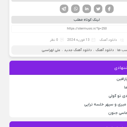
فیسوک
تویتر
لینکدین
واتساپ
تلگرام
لینک کوتاه مطلب
دانلود آهنگ
13 فوریه 2024
0 نظر
ب ها :
دانلود آهنگ
،
دانلود آهنگ جدید
،
علی لهراسبی
نهادی
ارافین
ا
دی تو گولی
میری و سپهر خلسه تراپی
لماسی جنون