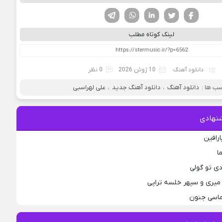
فیسوک
تویتر
لینکدین
واتساپ
تلگرام
لینک کوتاه مطلب
دانلود آهنگ
10 ژوئن 2026
0 نظر
ب ها :
دانلود آهنگ
،
دانلود آهنگ جدید
،
علی لهراسبی
نهادی
ارافین
ا
دی تو گولی
میری و سپهر خلسه تراپی
لماسی جنون