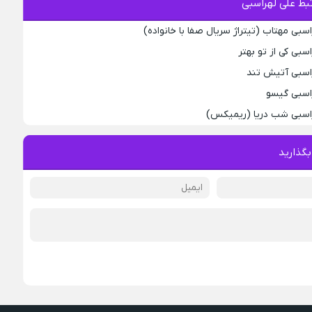
بط علی لهراسبی
سبی مهتاب (تیتراژ سریال صفا با خانواده)
سبی کی از تو ‌بهتر
راسبی آتیش تند
راسبی گیسو
راسبی شب دریا (ریمیکس)
بگذارید