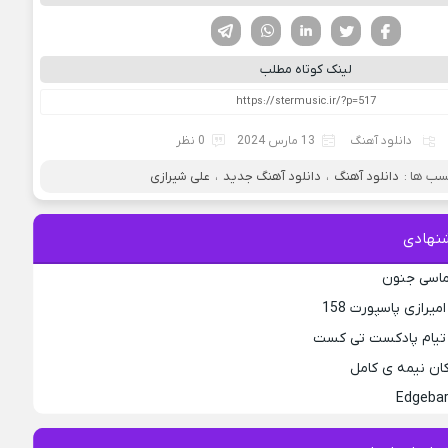
فیسوک
تویتر
لینکدین
واتساپ
تلگرام
لینک کوتاه مطلب
دانلود آهنگ
13 مارس 2024
0 نظر
ب ها :
دانلود آهنگ
،
دانلود آهنگ جدید
،
علی شیرازی
نهادی
لماسی جنون
یرازی پاسپورت 158
 تیام پادکست تی کست
کان نیمه ی کامل