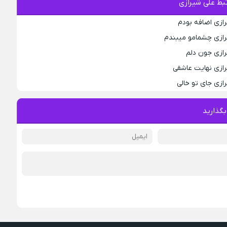
بط علی شیرازی
رازی اضافه بودم
رازی چشمامو میبندم
رازی جون دلم
رازی نهایت عاشقی
ازی جای تو خالی
بگذارید