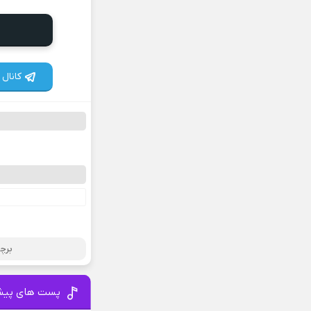
کانال 
برچ
پست های پیش