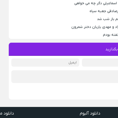
اسماعیلی دگر چه می خواهی
رصادقی جعبه سیاه
جم باز شب شد
اد و مهدی یاریان دختر شمرون
فته بودم
بگذارید
دانلود آلبوم
دانلود م