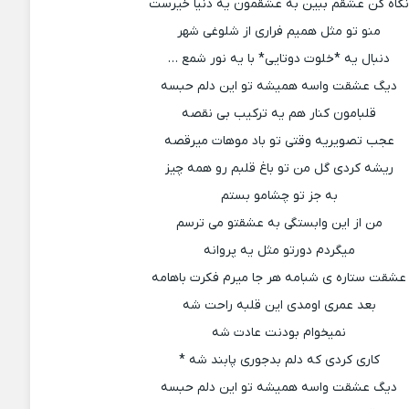
گاه کن عشقم ببین به عشقمون یه دنیا خیرست
منو تو مثل همیم فراری از شلوغی شهر
دنبال یه *خلوت دوتایی* با یه نور شمع …
دیگ عشقت واسه همیشه تو این دلم حبسه
قلبامون کنار هم یه ترکیب بی نقصه
عجب تصویریه وقتی تو باد موهات میرقصه
ریشه کردی گل من تو باغ قلبم رو همه چیز
به جز تو چشامو بستم
من از این وابستگی به عشقتو می ترسم
میگردم دورتو مثل یه پروانه
عشقت ستاره ی شبامه هر جا میرم فکرت باهامه
بعد عمری اومدی این قلبه راحت شه
نمیخوام بودنت عادت شه
کاری کردی که دلم بدجوری پابند شه *
دیگ عشقت واسه همیشه تو این دلم حبسه