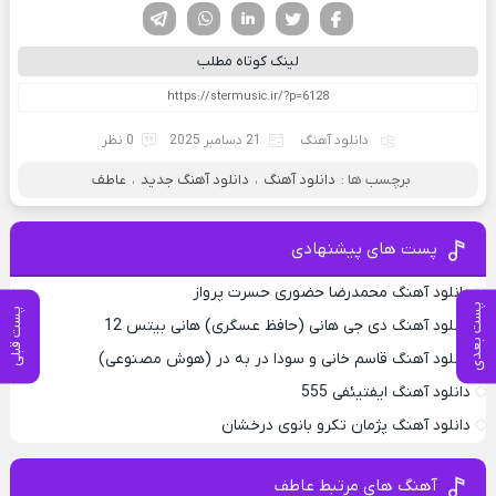
فیسوک
تویتر
لینکدین
واتساپ
تلگرام
لینک کوتاه مطلب
دانلود آهنگ
21 دسامبر 2025
0 نظر
برچسب ها :
دانلود آهنگ
،
دانلود آهنگ جدید
،
عاطف
پست های پیشنهادی
دانلود آهنگ محمدرضا حضورى حسرت پرواز
پست بعدی
پست قبلی
دانلود آهنگ دی جی هانی (حافظ عسگری) هانی بیتس 12
دانلود آهنگ قاسم خانی و سودا در به در (هوش مصنوعی)
دانلود آهنگ ایفتیئفی 555
دانلود آهنگ پژمان تکرو بانوی درخشان
آهنگ های مرتبط عاطف