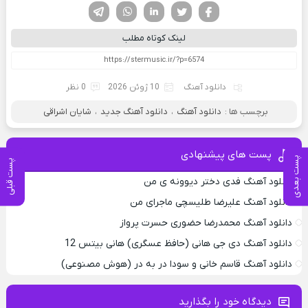
فیسوک
تویتر
لینکدین
واتساپ
تلگرام
لینک کوتاه مطلب
دانلود آهنگ
10 ژوئن 2026
0 نظر
برچسب ها :
دانلود آهنگ
،
دانلود آهنگ جدید
،
شایان اشراقی
پست های پیشنهادی
پست بعدی
پست قبلی
دانلود آهنگ فدی دختر دیوونه ی من
دانلود آهنگ علیرضا طلیسچی ماجرای من
دانلود آهنگ محمدرضا حضورى حسرت پرواز
دانلود آهنگ دی جی هانی (حافظ عسگری) هانی بیتس 12
دانلود آهنگ قاسم خانی و سودا در به در (هوش مصنوعی)
دیدگاه خود را بگذارید