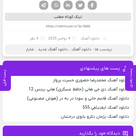
فیسوک
تویتر
لینکدین
واتساپ
تلگرام
لینک کوتاه مطلب
دانلود آهنگ
4 نوامبر 2025
0 نظر
برچسب ها :
دانلود آهنگ
،
دانلود آهنگ جدید
،
شایار
پست های پیشنهادی
پست بعدی
پست قبلی
دانلود آهنگ محمدرضا حضورى حسرت پرواز
دانلود آهنگ دی جی هانی (حافظ عسگری) هانی بیتس 12
دانلود آهنگ قاسم خانی و سودا در به در (هوش مصنوعی)
دانلود آهنگ ایفتیئفی 555
دانلود آهنگ پژمان تکرو بانوی درخشان
دیدگاه خود را بگذارید