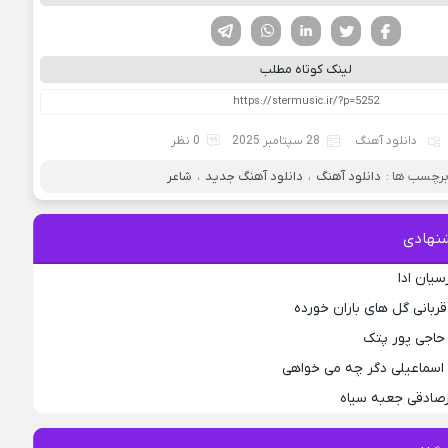
فیسوک
تویتر
لینکدین
واتساپ
تلگرام
لینک کوتاه مطلب
دانلود آهنگ
28 سپتامبر 2025
0 نظر
رچسب ها :
دانلود آهنگ
،
دانلود آهنگ جدید
،
شاعر
نهادی
سیان ادا
قربانی گل های باران خورده
حاجی پور پتک
اسماعیلی دگر چه می خواهی
رصادقی جعبه سیاه