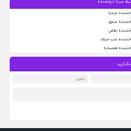
بط سینا درخشنده
خشنده مرحبا
درخشنده عشق
درخشنده بغض
رخشنده شب میلاد
رخشنده همسایه
بگذارید