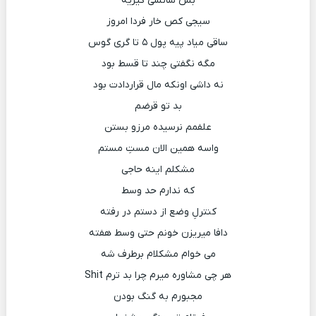
بس شانسی کیریه
سیجی کص خار فردا امروز
ساقی میاد پیه پول ۵ تا گری گوس
مگه نگفتی چند تا قسط بود
نه داشی اونکه مال قراردادت بود
بد تو قرضم
علفمم نرسیده مرزو بستن
واسه همین الان مستِ مستم
مشکلم اینه حاجی
که ندارم حد وسط
کنترلِ وضع از دستم در رفته
دافا میریزن خونم حتی وسط هفته
می خوام مشکلام برطرف شه
هر چی مشاوره میرم چرا بد ترم Shit
مجبورم به گنگ بودن