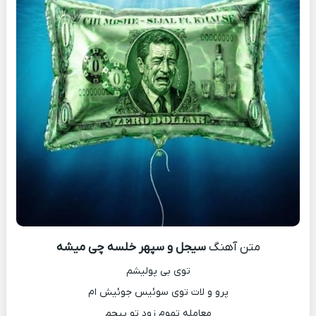
متن آهنگ
سیجل و سپهر خلسه چی میشه
توی بی پولیشم
پرو و لات توی سوئیس جوئیش ام
معامله تمومِ زود تو پیچم