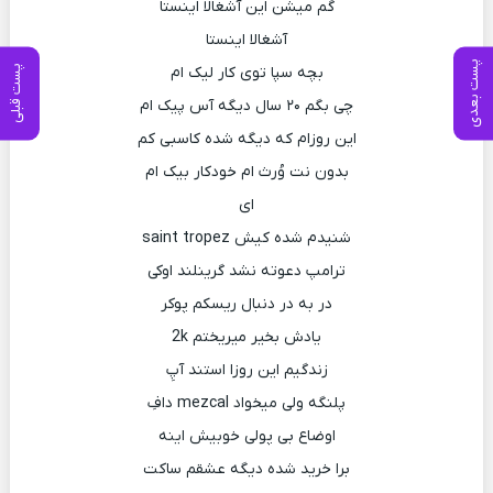
گم میشن این آشغالا اینستا
آشغالا اینستا
پست بعدی
پست قبلی
بچه سپا توی کار لیک ام
چی بگم ۲۰ سال دیگه آس پیک ام
این روزام که دیگه شده کاسبی کم
بدون نت وُرث ام خودکار بیک ام
ای
شنیدم شده کیش saint tropez
ترامپ دعوته نشد گرینلند اوکی
در به در دنبال ریسکم پوکر
یادش بخیر میریختم 2k
زندگیم این روزا استند آپِ
پلنگه ولی میخواد mezcal دافِ
اوضاع بی پولی خوبیش اینه
برا خرید شده دیگه عشقم ساکت