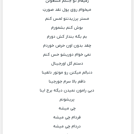
رفیقام تو جنگم مشغولن
میخوام روی پول نقد صورتِ
مستر پرزیدنتو لمس کنم
بوش کنم بشمورم
بم بگه بنداز کش دورم
چقد بدون اون حرص خوردم
نمی خوام دوریشو حس کنم
دستم گل اورجینال
دنبالم میکنن رو موتور دلفینا
دافم بالا سرم جورجینا
دبی رامون نمیدن دیگه برج اینا
پریشونم
چی میشه
فردام چی میشه
دردام چی میشه