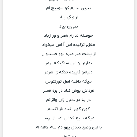
بنزین ندارم کو سوییچ ام
لز و گی بیاد
بتوون بیاد
حوصله ندارم شعر و ور زیاد
مغزم ترکیده اس اُ اس میخواد
از پشت میز میره یهو فستیوال
ندارم رو این سنگِ که ترمز
دنیامو گاییده تنگه ی هرمز
میگه دافیه اهل تورنتوس
فرداش بوش نیاد در بره قمپز
در به در دنبال ژان والژانم
کون گهی افتاد باز آفتابم
میگه سیج کجایی امسال پسر
با این وضع دیدی یهو دم سام کافه ام
پریشونم