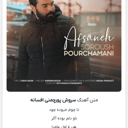
متن آهنگ
سروش پورچمنی افسانه
تا چوم خیوده چود
ناو دلم بوده آگر
هی وَ اولِ ماجرا