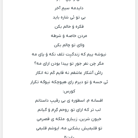
دایدمه سیمِ آخر
بی تو ئی شاره باید
فکره وَ حالم بکن
مردن خاصه وَ شرطه
ولای تو چالم بکن
نیوشه پیم که زندگیِت تلف نکه وَ پای مه
مگر چن نفر جورِ تو پیدا بودن ارای مه؟
راسُ آشکار عاشقم نه قایم کَم نه انکار
ئی حسه وَ تو دیرم رای هیوچکه نیوگه تکرار
کورس:
افسانه م، اسطوره ی بی رقیبِ داستانم
لب تر که ارای تو، روحم گِرِم وَ گیانم
خیون شرین، زیبارو، ملکه ی قصرمی
تو قلبمیش بشکنی مه، ایوشم قلبمی
پارت۲