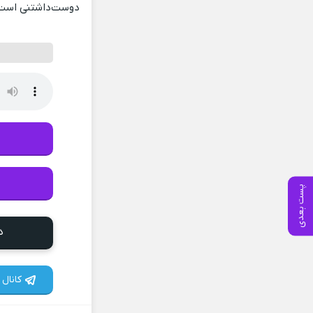
دوست‌داشتنی است ک
پست بعدی
د
کانال 