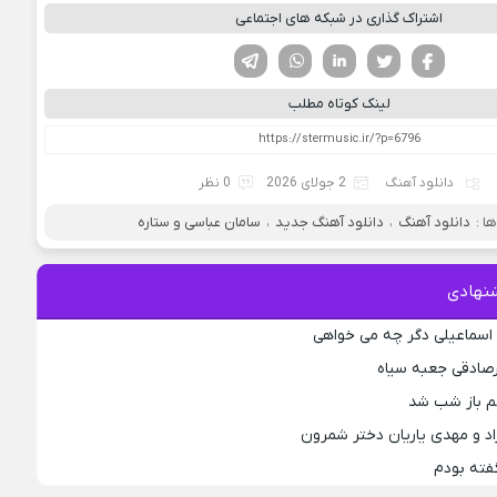
اشتراک گذاری در شبکه های اجتماعی
فیسوک
تویتر
لینکدین
واتساپ
تلگرام
لینک کوتاه مطلب
دانلود آهنگ
2 جولای 2026
0 نظر
 :
دانلود آهنگ
،
دانلود آهنگ جدید
،
سامان عباسی و ستاره
نهادی
اسماعیلی دگر چه می خواهی
رصادقی جعبه سیاه
جم باز شب شد
اد و مهدی یاریان دختر شمرون
فته بودم