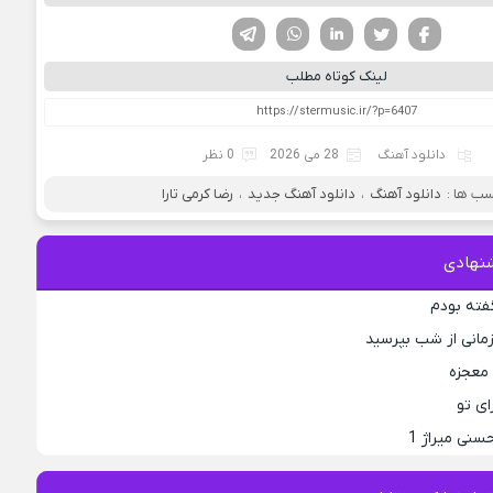
فیسوک
تویتر
لینکدین
واتساپ
تلگرام
لینک کوتاه مطلب
دانلود آهنگ
28 می 2026
0 نظر
ب ها :
دانلود آهنگ
،
دانلود آهنگ جدید
،
رضا کرمی تارا
نهادی
فته بودم
مانی از شب بپرسید
 معجزه
ای تو
نی میراژ 1