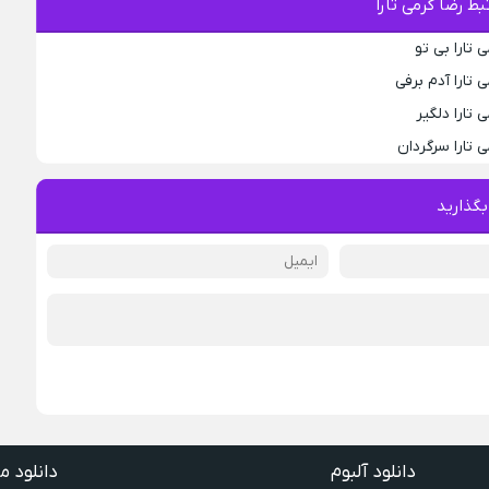
ط رضا کرمی تارا
 تارا بی تو
 تارا آدم برفی
 تارا دلگیر
 تارا سرگردان
بگذارید
دانلود آلبوم
دانلود م