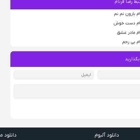
ط رضا فرنام
م بارون نم نم
رنام دست خوش
ام مادر عشق
ام بی رحم
بگذارید
دانلود آلبوم
دانلود م