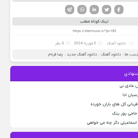
فیسوک
تویتر
لینکدین
واتساپ
تلگرام
لینک کوتاه مطلب
دانلود آهنگ
5 فوریه 2024
0 نظر
سب ها :
دانلود آهنگ
،
دانلود آهنگ جدید
،
رضا فرنام
نهادی
 عادی نی
سیان ادا
قربانی گل های باران خورده
حاجی پور پتک
اسماعیلی دگر چه می خواهی