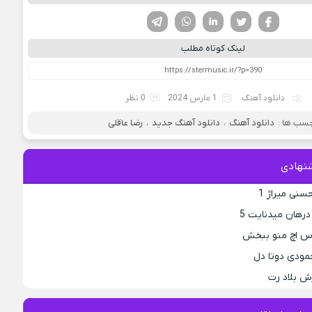
فیسوک
تویتر
لینکدین
واتساپ
تلگرام
لینک کوتاه مطلب
دانلود آهنگ
1 مارس 2024
0 نظر
سب ها :
دانلود آهنگ
،
دانلود آهنگ جدید
،
رضا عاقلی
نهادی
نی میراژ 1
رهان میدنایت 5
 اس اچ منو ببخش
حمودی دوتا دل
ش بلاد رت