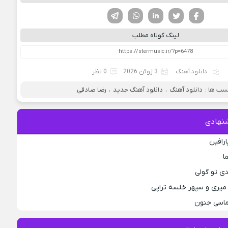
فیسوک
تویتر
لینکدین
واتساپ
تلگرام
لینک کوتاه مطلب
دانلود آهنگ
3 ژوئن 2026
0 نظر
سب ها :
دانلود آهنگ
،
دانلود آهنگ جدید
،
رضا صادقی
نهادی
ارافین
ا
دی تو گولی
میری و سپهر خلسه تراپی
لماسی جنون