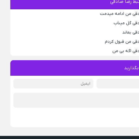
بط رضا صادقی
دقی من ادامه میدمت
دقی گل میناب
قی بماند
دقی من قبول کردم
دقی اگه بی من
بگذارید