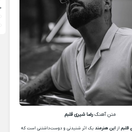
خ
متن آهنگ
رضا شیری قلبم
 قلبم
از
این هنرمند
یک اثر شنیدنی و دوست‌داشتنی است که