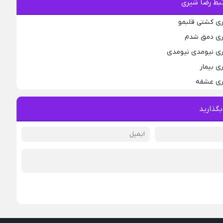
بط رضا شیری
ری کشتی قلبمو
یری دمق شدم
ری نیومدی نیومدی
ی بیمار
یری عشقه
بگذارید