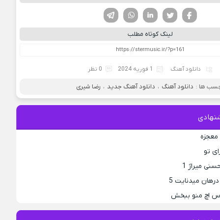
فیسوک
تویتر
لینکدین
واتساپ
تلگرام
لینک کوتاه مطلب
دانلود آهنگ
1 فوریه 2024
0 نظر
سب ها :
دانلود آهنگ
،
دانلود آهنگ جدید
،
رضا شیری
نهادی
 معجزه
ای تو
نی میراژ 1
رهان میدنایت 5
 اس اچ منو ببخش