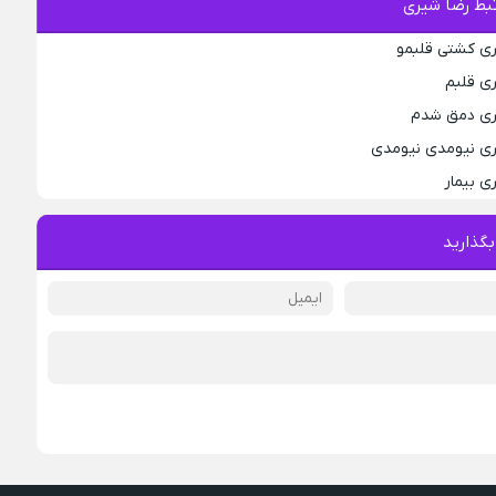
بط رضا شیری
ری کشتی قلبمو
ری قلبم
یری دمق شدم
ری نیومدی نیومدی
ی بیمار
بگذارید