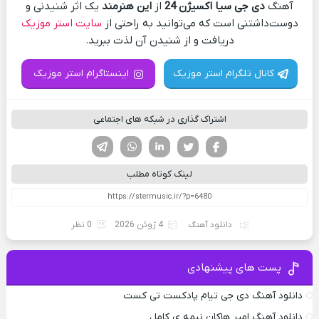
آهنگ
دی جی سیا اکسیژن 24
از
این هنرمند
یک اثر شنیدنی و
دوست‌داشتنی است که می‌توانید به راحتی از
سایت استر موزیک
دریافت و از شنیدن آن لذت ببرید.
کانال تلگرام استر موزیک
اینستاگرام استر موزیک
اشتراک گذاری در شبکه های اجتماعی
فیسوک
تویتر
لینکدین
واتساپ
تلگرام
لینک کوتاه مطلب
دانلود آهنگ
4 ژوئن 2026
0 نظر
پست های پیشنهادی
دانلود آهنگ دی جی تیام پادکست تی کست
دانلود آهنگ امیر هاکان نیمه ی کامل