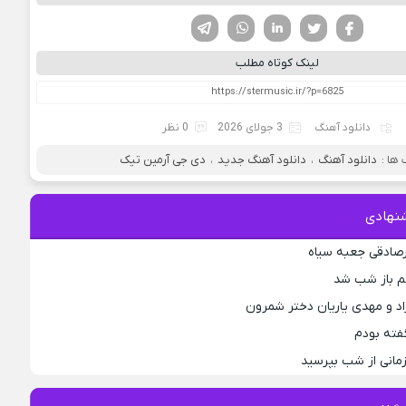
فیسوک
تویتر
لینکدین
واتساپ
تلگرام
لینک کوتاه مطلب
دانلود آهنگ
3 جولای 2026
0 نظر
ها :
دانلود آهنگ
،
دانلود آهنگ جدید
،
دی جی آرمین تیک
نهادی
رصادقی جعبه سیاه
جم باز شب شد
اد و مهدی یاریان دختر شمرون
فته بودم
مانی از شب بپرسید