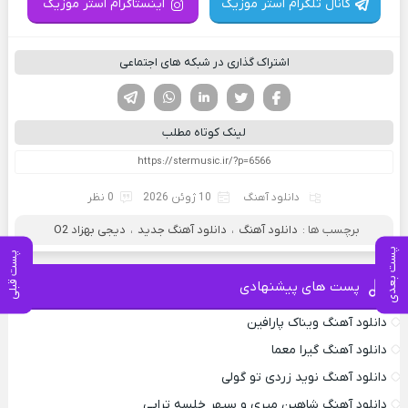
کانال تلگرام استر موزیک
اینستاگرام استر موزیک
اشتراک گذاری در شبکه های اجتماعی
فیسوک
تویتر
لینکدین
واتساپ
تلگرام
لینک کوتاه مطلب
دانلود آهنگ
10 ژوئن 2026
0 نظر
برچسب ها :
دانلود آهنگ
،
دانلود آهنگ جدید
،
دیجی بهزاد O2
پست بعدی
پست قبلی
پست های پیشنهادی
دانلود آهنگ ویناک پارافین
دانلود آهنگ گیرا معما
دانلود آهنگ نوید زردی تو گولی
دانلود آهنگ شاهین میری و سپهر خلسه تراپی