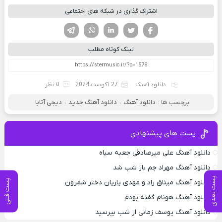
اشتراک گذاری در شبکه های اجتماعی
فیسوک
تویتر
لینکدین
واتساپ
تلگرام
لینک کوتاه مطلب
دانلود آهنگ
27 آگوست 2024
0 نظر
برچسب ها :
دانلود آهنگ
،
دانلود آهنگ جدید
،
دیجی آتابا
پست های پیشنهادی
دانلود آهنگ علی میرصادقی جعبه سیاه
دانلود آهنگ مهراد جم باز شب شد
پست بعدی
پست قبلی
دانلود آهنگ میثاق راد و مهدی یاریان دختر شمرون
دانلود آهنگ هونام گفته بودم
دانلود آهنگ یوسف زمانی از شب بپرسید