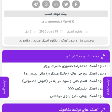
فیسوک
تویتر
لینکدین
واتساپ
تلگرام
لینک کوتاه مطلب
دانلود آهنگ
15 ژوئن 2026
0 نظر
برچسب ها :
دانلود آهنگ
،
دانلود آهنگ جدید
،
دکاموند
پست های پیشنهادی
دانلود آهنگ محمدرضا حضورى حسرت پرواز
دانلود آهنگ دی جی هانی (حافظ عسگری) هانی بیتس 12
دانلود آهنگ قاسم خانی و سودا در به در (هوش مصنوعی)
پست بعدی
پست قبلی
دانلود آهنگ ایفتیئفی 555
دانلود آهنگ پژمان تکرو بانوی درخشان
آهنگ های مرتبط دکاموند