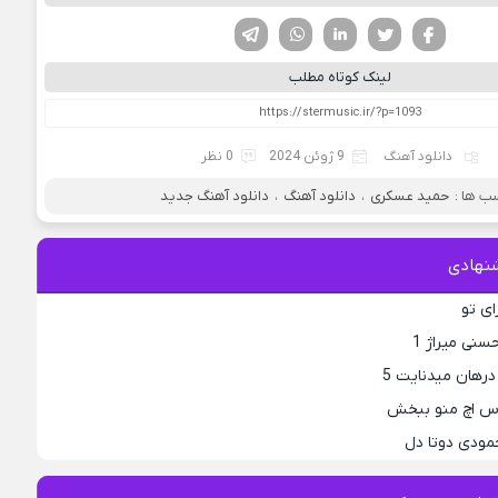
فیسوک
تویتر
لینکدین
واتساپ
تلگرام
لینک کوتاه مطلب
دانلود آهنگ
9 ژوئن 2024
0 نظر
ب ها :
حمید عسکری
،
دانلود آهنگ
،
دانلود آهنگ جدید
نهادی
ای تو
نی میراژ 1
رهان میدنایت 5
 اس اچ منو ببخش
حمودی دوتا دل