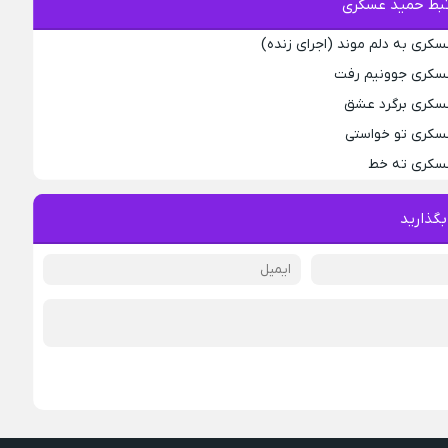
بط حمید عسکری
کری به دلم موند (اجرای زنده)
عسکری جوونیم رفت
عسکری برگرد عشق
عسکری تو خواستی
عسکری ته خط
بگذارید