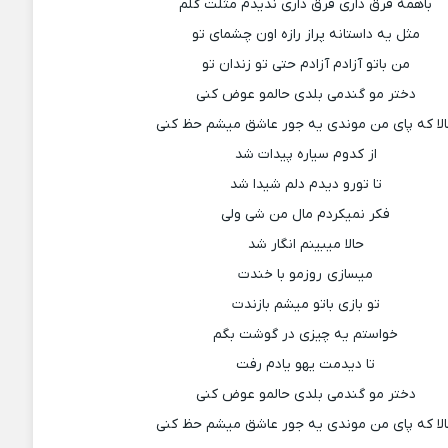
باهمه فرق داری فرق داری ندیدم مثلت گلم
مثل یه داستانه پراز رازه اون چشمای تو
من باتو آزادم آزادم حتی تو زندان تو
دختر مو گندمی بلدی حالمو عوض کنی
لا که پای من موندی یه جور عاشق میشم حظ کنی
از کدوم سیاره پیدات شد
تا تورو دیدم دلم شیدا شد
فکر نمیکردم مال من شی ولی
حالا میبینم انگار شد
میسازی روزمو با خندت
تو بازی باتو میشم بازندت
خواستم یه چیزی در گوشت بگم
تا دیدمت یهو یادم رفت
دختر مو گندمی بلدی حالمو عوض کنی
لا که پای من موندی یه جور عاشق میشم حظ کنی