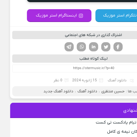
تلگرام استر موزیک
اینستاگرام استر موزیک
اشتراک گذاری در شبکه های اجتماعی
فیسوک
تویتر
لینکدین
واتساپ
تلگرام
لینک کوتاه مطلب
دانلود آهنگ
15 ژانویه 2024
0 نظر
 ها :
حسین منتظری
،
دانلود آهنگ
،
دانلود آهنگ جدید
نهادی
 تیام پادکست تی کست
کان نیمه ی کامل