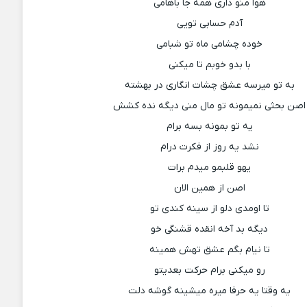
هوا منو داری همه جا باهامی
آدم حسابی تویی
خوده چشامی ماه تو شبامی
با بدو خوبم تا میکنی
به تو میرسه عشق چشات انگاری در بهشته
اصن بحثی نمیمونه تو مال منی دیگه نده کشش
یه تو بمونه بسه برام
نشد یه روز از فکرت درام
یهو قلبمو میدم برات
اصن از همین الان
تا اومدی دلو از سینه کندی تو
دیگه بد آخه انقده قشنگی خو
تا نیام بگم عشق تهش همینه
رو میکنی برام حرکت بعدیتو
یه وقتا یه حرفا میره میشینه گوشه دلت