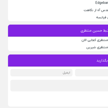
قدس آه از نگاهت
 فیانسه
بط حسین منتظری
نتظری کجایی الان
منتظری شیرین
بگذارید