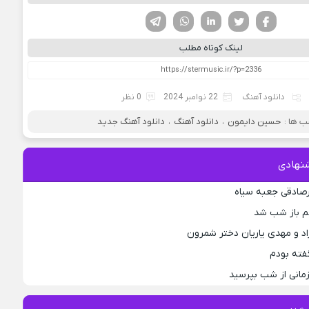
فیسوک
تویتر
لینکدین
واتساپ
تلگرام
لینک کوتاه مطلب
دانلود آهنگ
22 نوامبر 2024
0 نظر
 ها :
حسین دایمون
،
دانلود آهنگ
،
دانلود آهنگ جدید
نهادی
رصادقی جعبه سیاه
جم باز شب شد
اد و مهدی یاریان دختر شمرون
فته بودم
مانی از شب بپرسید