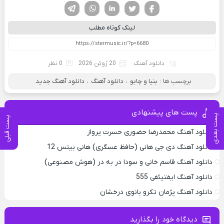
فیسوک
تویتر
لینکدین
واتساپ
تلگرام
لینک کوتاه مطلب
دانلود آهنگ
20 ژوئن 2026
0 نظر
برچسب ها :
بنیا و چابو
،
دانلود آهنگ
،
دانلود آهنگ جدید
پست های پیشنهادی
پست بعدی
پست قبلی
دانلود آهنگ محمدرضا حضورى حسرت پرواز
دانلود آهنگ دی جی هانی (حافظ عسگری) هانی بیتس 12
دانلود آهنگ قاسم خانی و سودا در به در (هوش مصنوعی)
دانلود آهنگ ایفتیئفی 555
دانلود آهنگ پژمان تکرو بانوی درخشان
دیدگاه خود را بگذارید