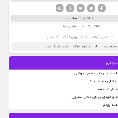
فیسوک
تویتر
لینکدین
واتساپ
تلگرام
لینک کوتاه مطلب
دانلود آهنگ
12 ژوئن 2026
0 نظر
رچسب ها :
بایان
،
دانلود آهنگ
،
دانلود آهنگ جدید
نهادی
اسماعیلی دگر چه می خواهی
رصادقی جعبه سیاه
جم باز شب شد
اد و مهدی یاریان دختر شمرون
فته بودم