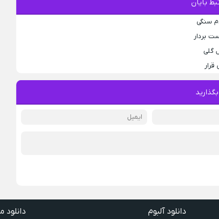
ط بایان
دم سنگی
ست بردار
ل گلی
 قرار
بگذارید
دانلود آلبوم
دانلود م