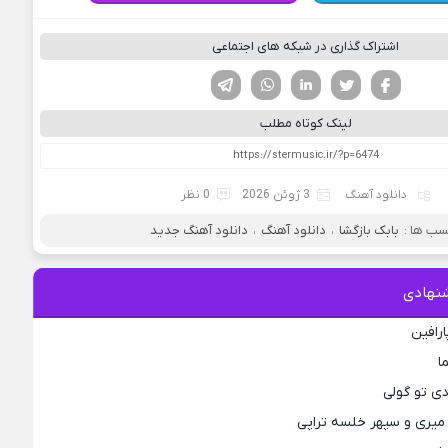
اشتراک گذاری در شبکه های اجتماعی
فیسوک
تویتر
لینکدین
واتساپ
تلگرام
لینک کوتاه مطلب
دانلود آهنگ
3 ژوئن 2026
0 نظر
ب ها :
بابک بازگشا
،
دانلود آهنگ
،
دانلود آهنگ جدید
نهادی
ارافین
ا
دی تو گولی
میری و سپهر خلسه تراپی