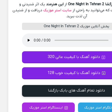
One Night In 
از
این هنرمند
یک اثر شنیدنی و
ه می‌توانید به راحتی از
سایت استر موزیک
دریافت و از شنیدن
آن لذت ببرید.
پخش آنلاین موزیک One Night In Tehran 2
دانلود آهنگ با کیفیت عالی 320
دانلود آهنگ با کیفیت خوب 128
دانلود تمام آهنگ های بابک بازگشا
تلگرام استر موزیک
اینستاگرام استر موزیک