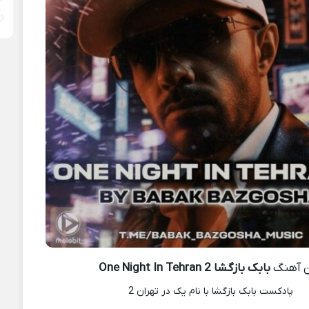
 آهنگ
بابک بازگشا One Night In Tehran 2
پادکست بابک بازگشا با نام یک در تهران 2